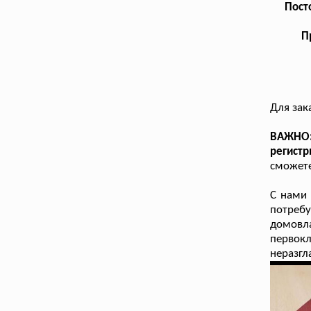
Пост
П
Для зак
ВАЖНО:
регистр
сможете
С нами
потреб
домовла
первок
неразгл